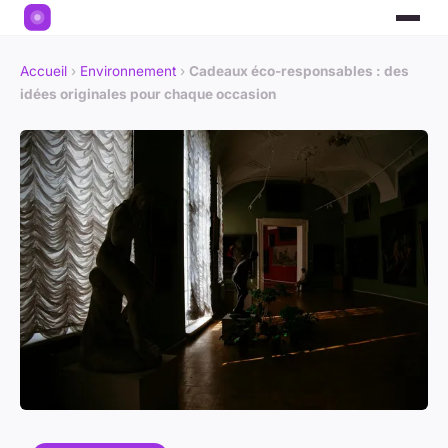
Accueil
›
Environnement
›
Cadeaux éco-responsables : des
idées originales pour chaque occasion