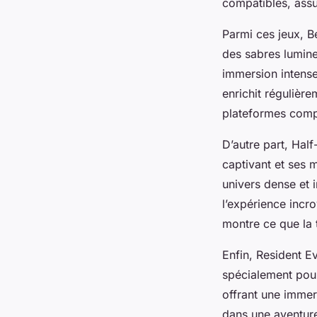
compatibles, assu
Parmi ces jeux, B
des sabres lumine
immersion intens
enrichit régulièr
plateformes compa
D’autre part, Hal
captivant et ses 
univers dense et i
l’expérience incr
montre ce que la 
Enfin, Resident E
spécialement pour 
offrant une immer
dans une aventure 