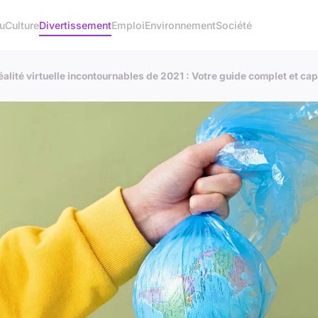
u
Culture
Divertissement
Emploi
Environnement
Société
alité virtuelle incontournables de 2021 : Votre guide complet et cap