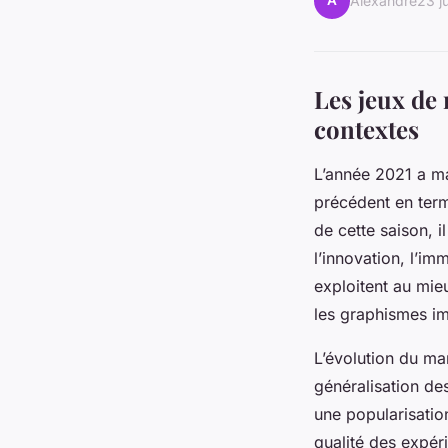
A
Alexandre
23 j
Les jeux de 
contextes
L’année 2021 a ma
précédent en terme
de cette saison, i
l’innovation, l’imm
exploitent au mie
les graphismes im
L’évolution du ma
généralisation de
une popularisatio
qualité des expé