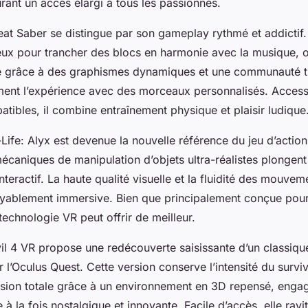
rant un accès élargi à tous les passionnés.
eat Saber se distingue par son gameplay rythmé et addictif
ux pour trancher des blocs en harmonie avec la musique, o
e grâce à des graphismes dynamiques et une communauté tr
ement l’expérience avec des morceaux personnalisés. Accessi
tibles, il combine entraînement physique et plaisir ludique
f-Life: Alyx est devenue la nouvelle référence du jeu d’actio
mécaniques de manipulation d’objets ultra-réalistes plongent
nteractif. La haute qualité visuelle et la fluidité des mouve
oyablement immersive. Bien que principalement conçue pour
technologie VR peut offrir de meilleur.
vil 4 VR propose une redécouverte saisissante d’un classiqu
l’Oculus Quest. Cette version conserve l’intensité du surviv
sion totale grâce à un environnement en 3D repensé, engag
à la fois nostalgique et innovante. Facile d’accès, elle ravit