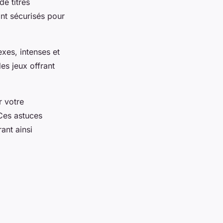
de titres
tant sécurisés pour
xes, intenses et
es jeux offrant
r votre
 Ces astuces
ant ainsi