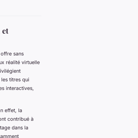
 et
offre sans
x réalité virtuelle
ivilégient
les titres qui
s interactives,
 effet, la
ont contribué à
ntage dans la
otamment