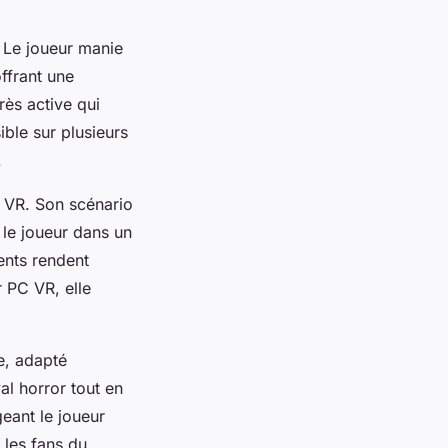
. Le joueur manie
ffrant une
ès active qui
ble sur plusieurs
.
n VR. Son scénario
 le joueur dans un
ments rendent
 PC VR, elle
e, adapté
al horror tout en
eant le joueur
 les fans du