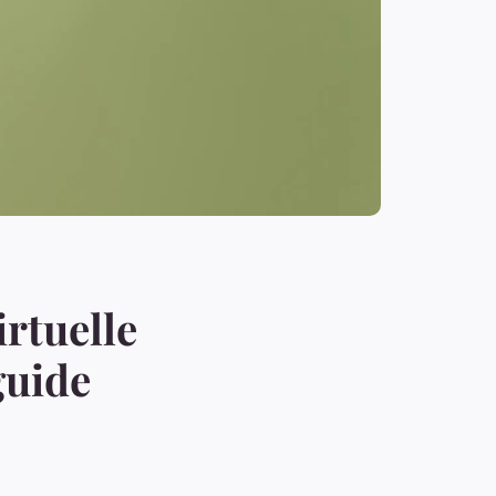
irtuelle
guide