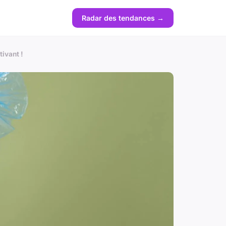
Radar des tendances →
tivant !