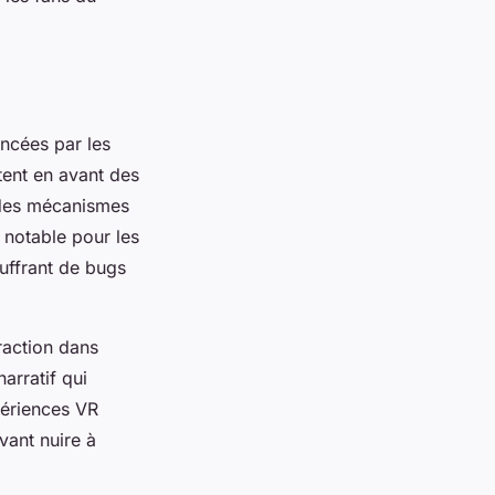
encées par les
tent en avant des
t des mécanismes
n notable pour les
ouffrant de bugs
eraction dans
arratif qui
périences VR
vant nuire à