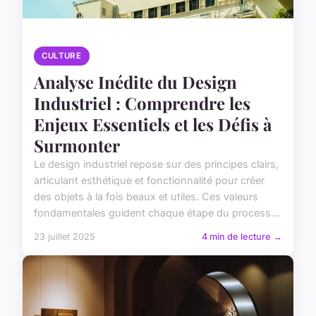
CULTURE
Analyse Inédite du Design
Industriel : Comprendre les
Enjeux Essentiels et les Défis à
Surmonter
Le design industriel repose sur des principes clairs,
articulant esthétique et fonctionnalité pour créer
des objets à la fois beaux et utiles. Ces valeurs
fondamentales guident chaque étape du process...
23 juillet 2025
4 min de lecture →