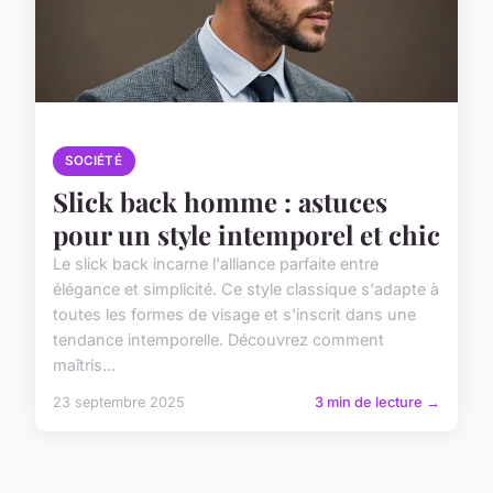
SOCIÉTÉ
Slick back homme : astuces
pour un style intemporel et chic
Le slick back incarne l'alliance parfaite entre
élégance et simplicité. Ce style classique s'adapte à
toutes les formes de visage et s'inscrit dans une
tendance intemporelle. Découvrez comment
maîtris...
23 septembre 2025
3 min de lecture →